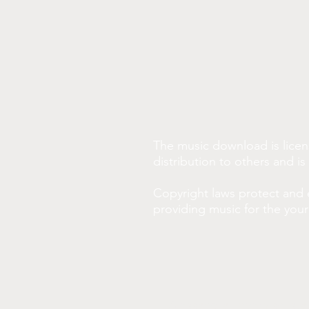
The music download is licen
distribution to others and i
Copyright laws protect and 
providing music for the you
Alessandra, jovem solista