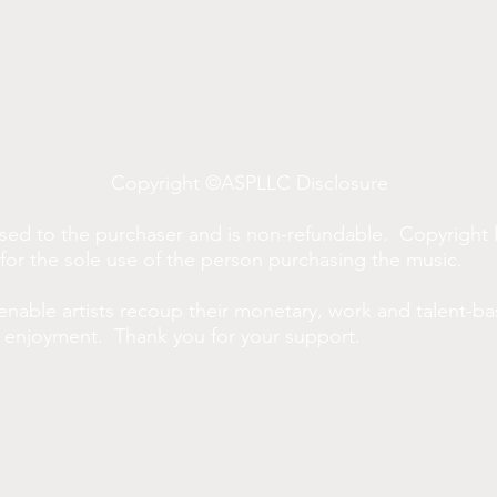
Copyright ©ASPLLC Disclosure
sed to the purchaser and is non-refundable. Copyright 
s for the sole use of the person purchasing the music.
enable artists recoup their monetary, work and talent-b
r enjoyment. Thank you for your support.
 de 16 anos canta hinos com orquestração elaborada e ar