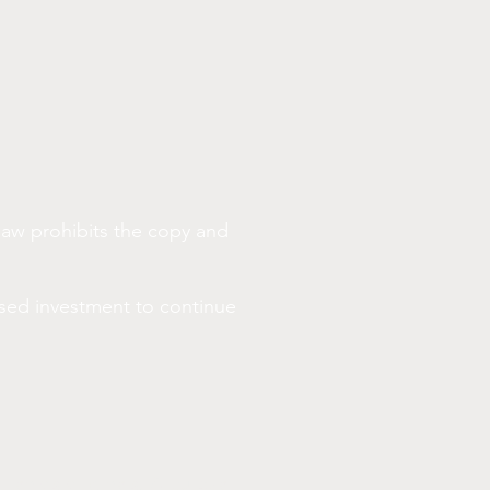
law prohibits the copy and
ased investment to continue
ranjos originais. A pureza