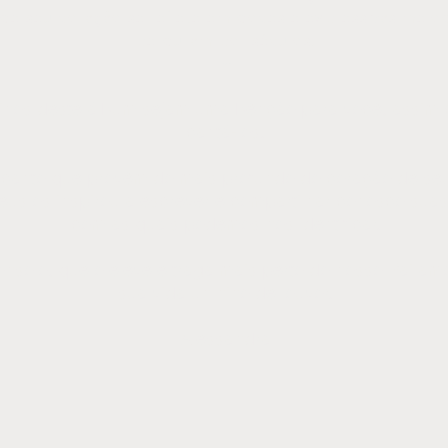
 de seu coração se reflete em doces e expressivas melod
perduram por séculos.
~
hinos deste álbum sejam uma bênção para você, assim
cantá-los.
 canto que provêm do mais profundo do coração de seu
 Deus os inspirou a escrever e compartilhar conosco suas
com as quais podemos nos identificar.
nsolo, que o eleve e traga mais perto do nosso Pai am
sua vida un hino de louvor.
Alessandra